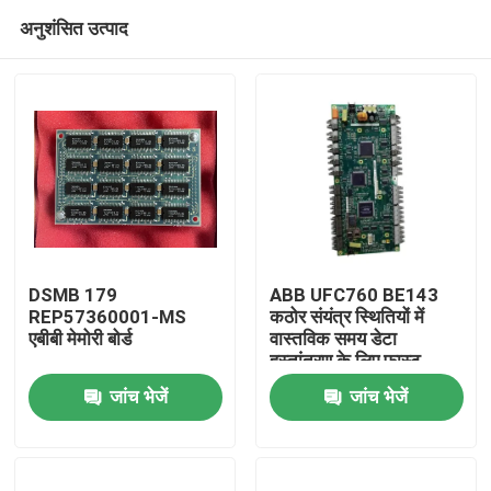
अनुशंसित उत्पाद
DSMB 179
ABB UFC760 BE143
REP57360001-MS
कठोर संयंत्र स्थितियों में
एबीबी मेमोरी बोर्ड
वास्तविक समय डेटा
घर
हस्तांतरण के लिए फास्ट
कम्युनिकेशन बोर्ड
जांच भेजें
जांच भेजें
उत्पाद
वीडियो