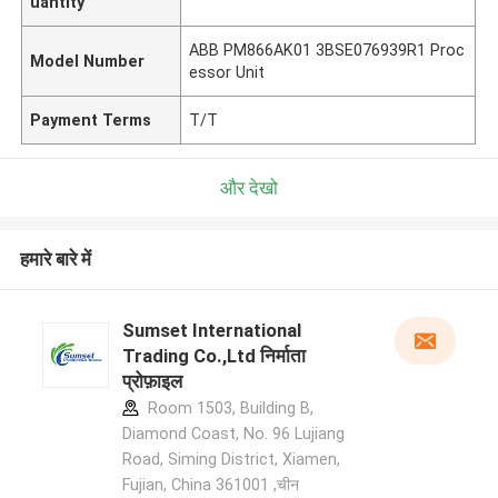
uantity
ABB PM866AK01 3BSE076939R1 Proc
Model Number
essor Unit
Payment Terms
T/T
और देखो
हमारे बारे में
Sumset International
Trading Co.,Ltd निर्माता
प्रोफ़ाइल
Room 1503, Building B,
Diamond Coast, No. 96 Lujiang
Road, Siming District, Xiamen,
Fujian, China 361001 ,चीन