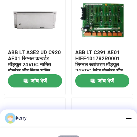
हमारे बारे में
कारखाना भ्रमण
ABB LT ASE2 UD C920
ABB LT C391 AE01
गुणवत्ता नियंत्रण
AE01 सिग्नल कन्वर्टर
HIEE401782R0001
मॉड्यूल 24VDC नामित
सिग्नल रूपांतरण मॉड्यूल
वोल्टेज और स्थिर शक्ति
24VDC रेटेड वोल्टेज और
हमसे संपर्क करें
इंटरफ़ेस के साथ आसान
सटीक सिग्नल रूपांतरण के
जांच भेजें
जांच भेजें
स्थापना के लिए
लिए टिकाऊ औद्योगिक भागों
के साथ
ब्लॉग
एक उद्धरण का अनुरोध करें
kerry
एबीबी 800xa