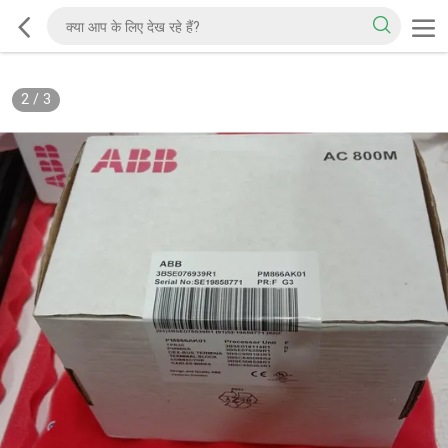
2
/
3