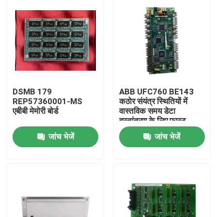
DSMB 179
ABB UFC760 BE143
REP57360001-MS
कठोर संयंत्र स्थितियों में
एबीबी मेमोरी बोर्ड
वास्तविक समय डेटा
हस्तांतरण के लिए फास्ट
कम्युनिकेशन बोर्ड
जांच भेजें
जांच भेजें
घर
उत्पाद
वीडियो