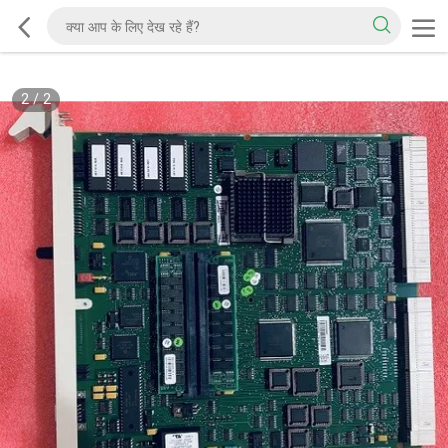
2
/
2