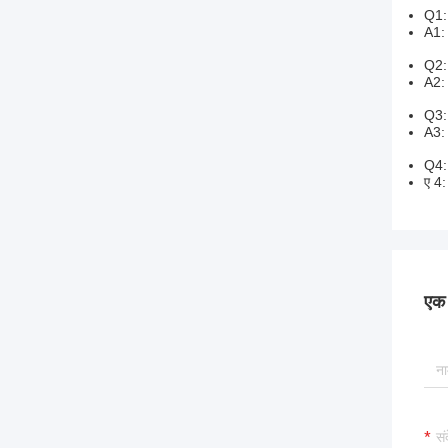
Q1: 
A1: 
Q2: क
A2: 
Q3: 
A3: 
Q4: 
ए 4:
एक स