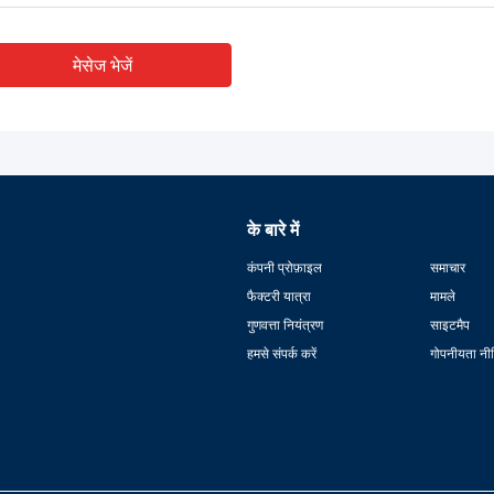
मेसेज भेजें
के बारे में
कंपनी प्रोफ़ाइल
समाचार
फैक्टरी यात्रा
मामले
गुणवत्ता नियंत्रण
साइटमैप
हमसे संपर्क करें
गोपनीयता नी