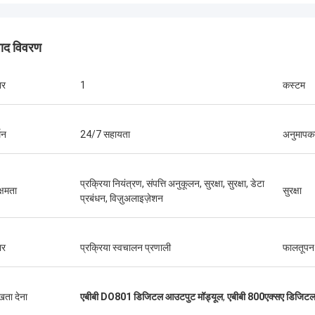
पाद विवरण
ार
1
कस्टम
ब्रूनो नासिमेंटो
थन
24/7 सहायता
अनुमापक
च गुणवत्ता वाले और किफायती उत्पाद उपलब्ध कराने
 निरंतर सहायता और समर्थन के लिए धन्यवाद।
प्रक्रिया नियंत्रण, संपत्ति अनुकूलन, सुरक्षा, सुरक्षा, डेटा
क्षमता
सुरक्षा
प्रबंधन, विज़ुअलाइज़ेशन
ार
प्रक्रिया स्वचालन प्रणाली
फालतूपन
ुखता देना
एबीबी DO801 डिजिटल आउटपुट मॉड्यूल
,
एबीबी 800एक्सए डिजिटल