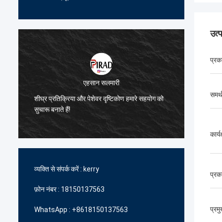
उत्
प्रक
एहसान सलमारी
समर्
े
शीघ्र प्रतिक्रिया और पेशेवर दृष्टिकोण हमारे सहयोग को
हमें उच्
सुचारू बनाते हैं!
में आपकी
कार्य
व्यक्ति से संपर्क करें :
kerry
प्रक
फ़ोन नंबर :
18150137563
प्रम
WhatsApp :
+8618150137563