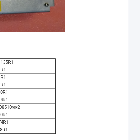
18135R1
8R1
6R1
6R1
10R1
64R1
ई008510आर2
50R1
74R1
28R1