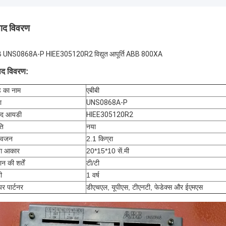
पाद विवरण
 UNS0868A-P HIEE305120R2 विद्युत आपूर्ति ABB 800XA
पाद विवरण:
ंड का नाम
एबीबी
ा
UNS0868A-P
पाद आयडी
HIEE305120R2
ति
नया
 वजन
2.1 किग्रा
ंग आकार
20*15*10 सें.मी
न की शर्तें
टी/टी
ी
1 वर्ष
यर पार्टनर
डीएचएल, यूपीएस, टीएनटी, फेडेक्स और ईएमएस