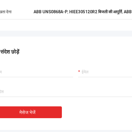
ुखता देना
ABB UNS0868A-P
,
HIEE305120R2 बिजली की आपूर्ति
,
ABB 
ंदेश छोड़ें
मेसेज भेजें