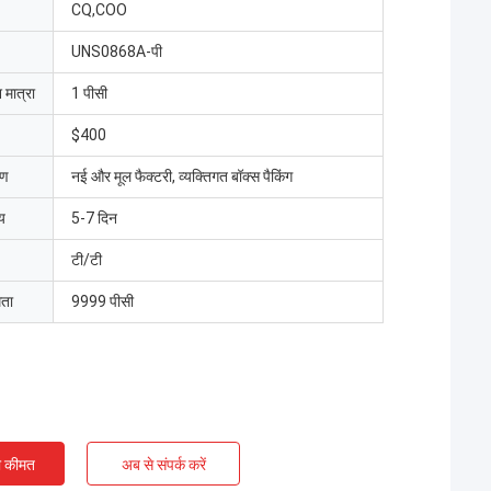
CQ,COO
UNS0868A-पी
 मात्रा
1 पीसी
$400
रण
नई और मूल फैक्टरी, व्यक्तिगत बॉक्स पैकिंग
य
5-7 दिन
टी/टी
मता
9999 पीसी
ी कीमत
अब से संपर्क करें