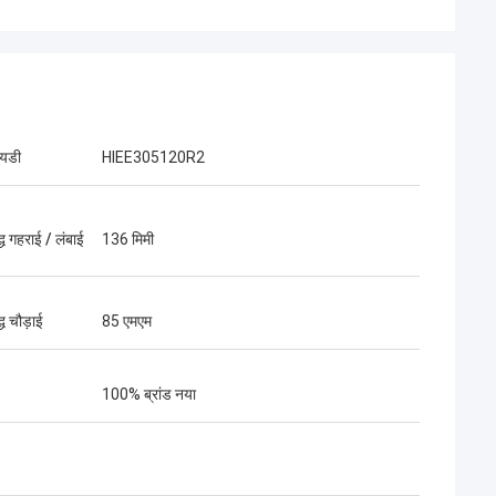
आयडी
HIEE305120R2
द्ध गहराई / लंबाई
136 मिमी
्ध चौड़ाई
85 एमएम
100% ब्रांड नया