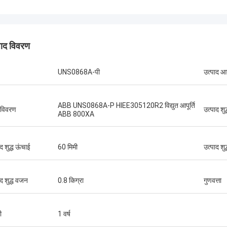
पाद विवरण
UNS0868A-पी
उत्पाद 
लब्ध कराने
ABB UNS0868A-P HIEE305120R2 विद्युत आपूर्ति
 विवरण
उत्पाद शु
न्यवाद।
ABB 800XA
द शुद्ध ऊंचाई
60 मिमी
उत्पाद शुद
ाद शुद्ध वजन
0.8 किग्रा
गुणवत्ता
ी
1 वर्ष