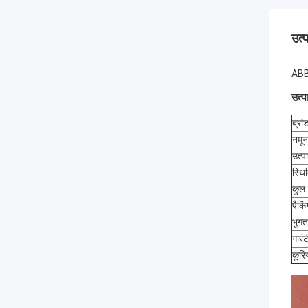
उत्
ABB
उत्
ब्रा
नमून
उत्
स्थि
कुल
पैकि
भुगता
गारंट
कूरि