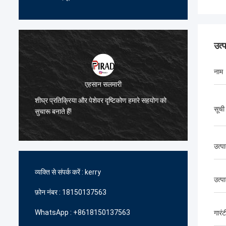
उत्
नाम
हसान सलमारी
ब्रूनो नासिमेंटो
पेशेवर दृष्टिकोण हमारे सहयोग को
हमें उच्च गुणवत्ता वाले और किफायती उत्पाद उप
सूची
में आपकी निरंतर सहायता और समर्थन के लिए ध
उत्पा
व्यक्ति से संपर्क करें :
kerry
उत्प
फ़ोन नंबर :
18150137563
WhatsApp :
+8618150137563
गारंट