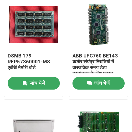
DSMB 179
ABB UFC760 BE143
REP57360001-MS
कठोर संयंत्र स्थितियों में
एबीबी मेमोरी बोर्ड
वास्तविक समय डेटा
हस्तांतरण के लिए फास्ट
कम्युनिकेशन बोर्ड
जांच भेजें
जांच भेजें
घर
उत्पाद
वीडियो