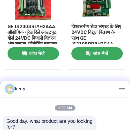
हमारे बारे में
GE IS200SRLYH2AAA
विश्वसनीय डेटा संग्रह के लिए
औद्योगिक ग्रेड रिले आउटपुट
24VDC विद्युत वितरण के
कारखाना भ्रमण
बोर्ड 24VDC बिजली वितरण
साथ GE
और व्यापक ऑपरेटिंग तापमान
IS210BPPBH2CAA
रेंज के साथ
औद्योगिक-ग्रेड पीएलसी I/O
जांच भेजें
जांच भेजें
गुणवत्ता नियंत्रण
बोर्ड
हमसे संपर्क करें
kerry
ब्लॉग
एक उद्धरण का अनुरोध करें
2:39 AM
Good day, what product are you looking 
एबीबी 800xa
for?
GE IS200ERDDH1A
बिजली उत्पादन उपकरणों के