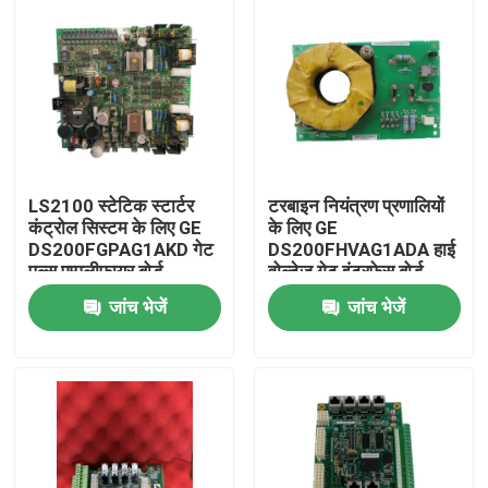
LS2100 स्टेटिक स्टार्टर
टरबाइन नियंत्रण प्रणालियों
कंट्रोल सिस्टम के लिए GE
के लिए GE
DS200FGPAG1AKD गेट
DS200FHVAG1ADA हाई
पल्स एम्पलीफायर बोर्ड
वोल्टेज गेट इंटरफेस बोर्ड
जांच भेजें
जांच भेजें
घर
उत्पाद
वीडियो