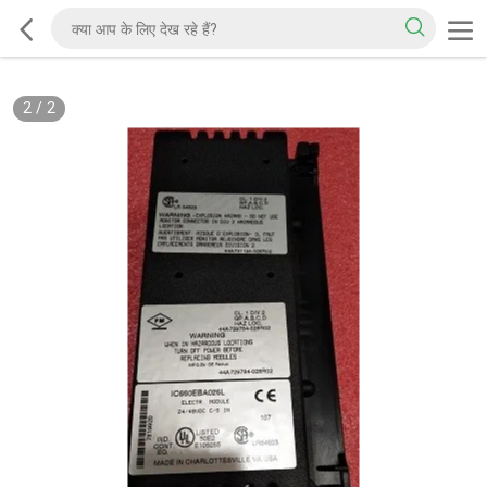
2
/
2