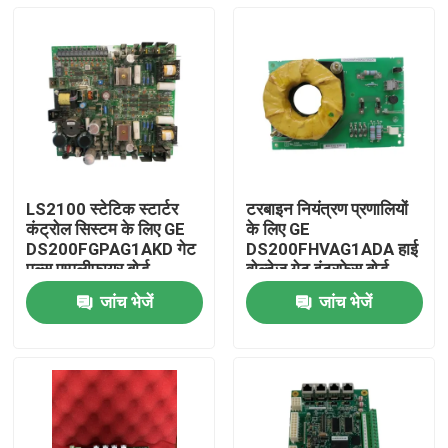
LS2100 स्टेटिक स्टार्टर
टरबाइन नियंत्रण प्रणालियों
कंट्रोल सिस्टम के लिए GE
के लिए GE
DS200FGPAG1AKD गेट
DS200FHVAG1ADA हाई
पल्स एम्पलीफायर बोर्ड
वोल्टेज गेट इंटरफेस बोर्ड
जांच भेजें
जांच भेजें
घर
उत्पाद
वीडियो