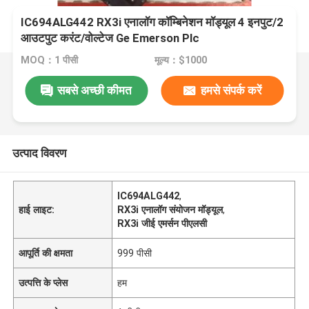
IC694ALG442 RX3i एनालॉग कॉम्बिनेशन मॉड्यूल 4 इनपुट/2
आउटपुट करंट/वोल्टेज Ge Emerson Plc
MOQ：1 पीसी
मूल्य：$1000
सबसे अच्छी कीमत
हमसे संपर्क करें
उत्पाद विवरण
IC694ALG442
,
हाई लाइट:
RX3i एनालॉग संयोजन मॉड्यूल
,
RX3i जीई एमर्सन पीएलसी
आपूर्ति की क्षमता
999 पीसी
उत्पत्ति के प्लेस
हम