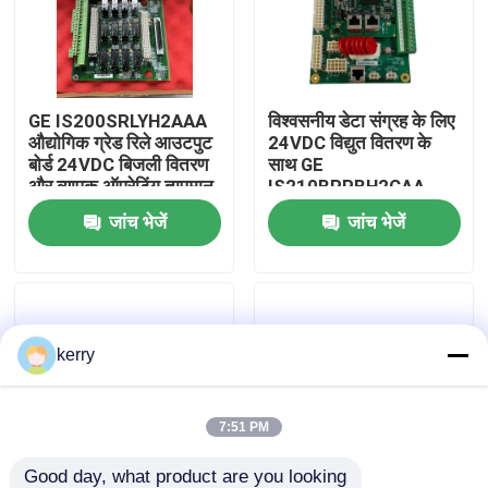
हमारे बारे में
GE IS200SRLYH2AAA
विश्वसनीय डेटा संग्रह के लिए
कारखाना भ्रमण
औद्योगिक ग्रेड रिले आउटपुट
24VDC विद्युत वितरण के
बोर्ड 24VDC बिजली वितरण
साथ GE
और व्यापक ऑपरेटिंग तापमान
IS210BPPBH2CAA
गुणवत्ता नियंत्रण
रेंज के साथ
औद्योगिक-ग्रेड पीएलसी I/O
जांच भेजें
जांच भेजें
बोर्ड
हमसे संपर्क करें
ब्लॉग
kerry
एक उद्धरण का अनुरोध करें
7:51 PM
एबीबी 800xa
Good day, what product are you looking 