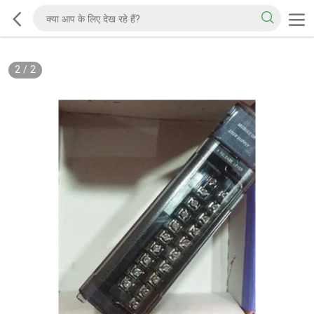
2
/
2