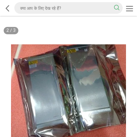
2
/
3