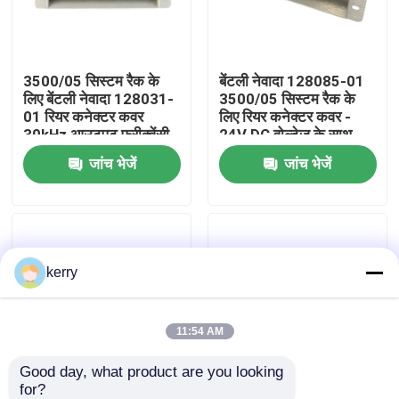
हमारे बारे में
3500/05 सिस्टम रैक के
बेंटली नेवादा 128085-01
लिए बेंटली नेवादा 128031-
3500/05 सिस्टम रैक के
कारखाना भ्रमण
01 रियर कनेक्टर कवर
लिए रियर कनेक्टर कवर -
30kHz आउटपुट फ्रीक्वेंसी
24V DC वोल्टेज के साथ
24V DC और -40°C से
औद्योगिक निगरानी अनुप्रयोगों
जांच भेजें
जांच भेजें
गुणवत्ता नियंत्रण
120°C रेंज के साथ
में रियर कनेक्टर्स की सुरक्षा
करता है
हमसे संपर्क करें
kerry
ब्लॉग
एक उद्धरण का अनुरोध करें
11:54 AM
Good day, what product are you looking 
एबीबी 800xa
for?
बेंटली नेवादा 1900/65A
बेंटली नेवाडा 3500/05