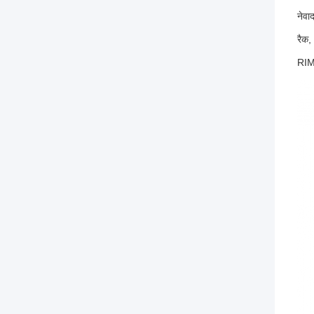
नेवा
रैक,
RIM 