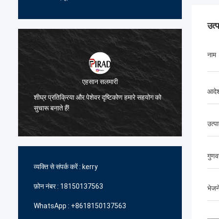
उत्
नाम
एहसान सलमारी
आदेश
े
शीघ्र प्रतिक्रिया और पेशेवर दृष्टिकोण हमारे सहयोग को
हमें उच्
सुचारू बनाते हैं!
में आपकी
उत्पा
गुणवत
व्यक्ति से संपर्क करें :
kerry
फ़ोन नंबर :
18150137563
भेजन
WhatsApp :
+8618150137563