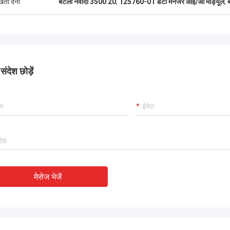
ुखता देना
बेंटली नेवादा 3500 20
,
125760-01 डेटा मैनेजर आई/ओ मॉड्यूल
,
ंदेश छोड़ें
मेसेज भेजें