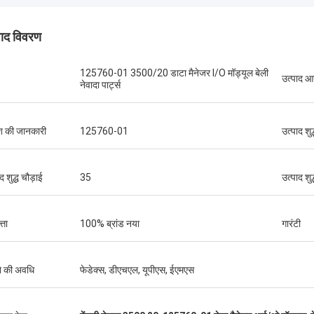
पाद विवरण
125760-01 3500/20 डाटा मैनेजर I/O मॉड्यूल बेली
उत्पाद 
नेवादा पार्ट्स
ब्रूनो नासिमेंटो
 की जानकारी
125760-01
उत्पाद शुद
च गुणवत्ता वाले और किफायती उत्पाद उपलब्ध कराने
 निरंतर सहायता और समर्थन के लिए धन्यवाद।
द शुद्ध चौड़ाई
35
उत्पाद शु
्ता
100% ब्रांड नया
गारंटी
े की अवधि
फेडेक्स, डीएचएल, यूपीएस, ईएमएस