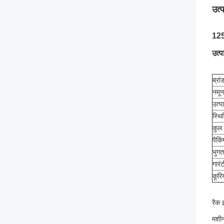
उत्
125
उत्
ब्रा
नमून
उत्
स्थि
कुल
पैकि
भुगता
गारंट
कूरि
रैक 
मशीन