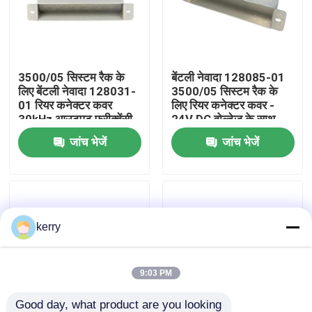
हमारे बारे में
3500/05 सिस्टम रैक के
बेंटली नेवादा 128085-01
कारखाना भ्रमण
लिए बेंटली नेवादा 128031-
3500/05 सिस्टम रैक के
01 रियर कनेक्टर कवर
लिए रियर कनेक्टर कवर -
30kHz आउटपुट फ्रीक्वेंसी
24V DC वोल्टेज के साथ
गुणवत्ता नियंत्रण
24V DC और -40°C से
औद्योगिक निगरानी अनुप्रयोगों
जांच भेजें
जांच भेजें
120°C रेंज के साथ
में रियर कनेक्टर्स की सुरक्षा
करता है
हमसे संपर्क करें
ब्लॉग
kerry
एक उद्धरण का अनुरोध करें
9:03 PM
एबीबी 800xa
Good day, what product are you looking 