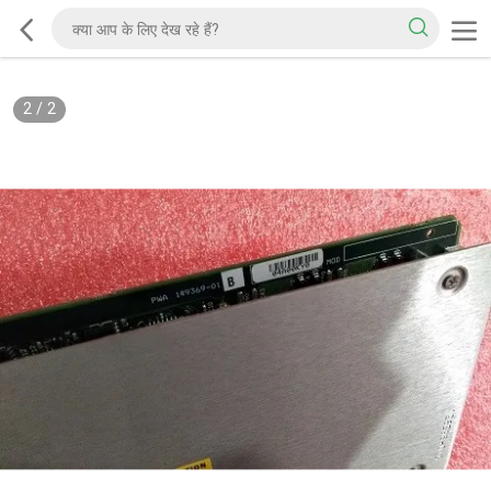
2
/
2