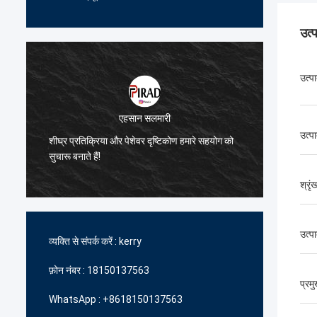
उत्
उत्पा
एहसान सलमारी
ब्रूनो नासिमेंटो
उत्प
्रिया और पेशेवर दृष्टिकोण हमारे सहयोग को
हमें उच्च गुणवत्ता वाले और किफायती
ैं!
में आपकी निरंतर सहायता और समर्थन
श्रृं
उत्प
व्यक्ति से संपर्क करें :
kerry
फ़ोन नंबर :
18150137563
प्रम
WhatsApp :
+8618150137563