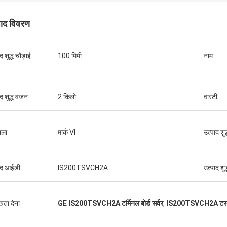
पाद विवरण
द शुद्ध चौड़ाई
100 मिमी
नाम
ाद शुद्ध वजन
2 किलो
वारंटी
 उत्पाद उपलब्ध कराने
 के लिए धन्यवाद।
खला
मार्क VI
उत्पाद शु
ाद आईडी
IS200TSVCH2A
उत्पाद शु
ुखता देना
GE IS200TSVCH2A टर्मिनल बोर्ड सर्वर
,
IS200TSVCH2A टरबाइन 