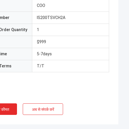
COO
umber
IS200TSVCH2A
Order Quantity
1
$999
Time
5-7days
Terms
T/T
ी कीमत
अब से संपर्क करें