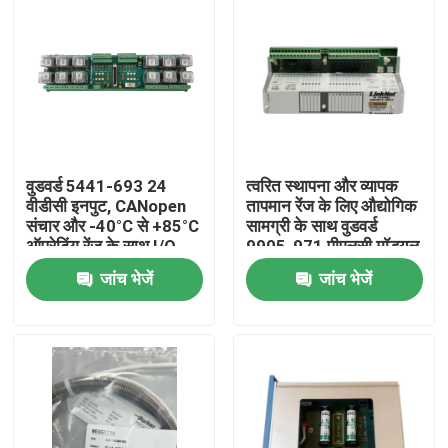
वुडवर्ड 5441-693 24
त्वरित स्थापना और व्यापक
वीडीसी इनपुट, CANopen
तापमान रेंज के लिए औद्योगिक
संचार और -40°C से +85°C
सामग्री के साथ वुडवर्ड
ऑपरेटिंग रेंज के साथ I/O
9905-971 पीएलसी मॉड्यूल
मॉड्यूल
जांच भेजें
जांच भेजें
घर
उत्पाद
वीडियो