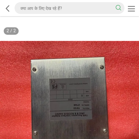
2
/
2