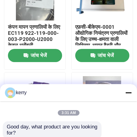
हमारे बारे में
कंपन मापन प्रणालियों के लिए
एफ़सी-बीकेएम-0001
EC119 922-119-000-
औद्योगिक नियंत्रण प्रणालियों
कारखाना भ्रमण
003-P2000-U2000
के लिए उच्च-क्षमता वाली
केबल असेंबली
लिथियम-आयन बैटरी और
मैकेनिकल की स्विच के साथ
जांच भेजें
जांच भेजें
गुणवत्ता नियंत्रण
बैटरी और की स्विच मॉड्यूल
हमसे संपर्क करें
kerry
ब्लॉग
3:31 AM
एक उद्धरण का अनुरोध करें
Good day, what product are you looking 
for?
एबीबी 800xa
CA202 144-202-000-
CE311 444-311-000-