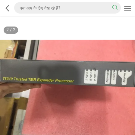
2
/
2