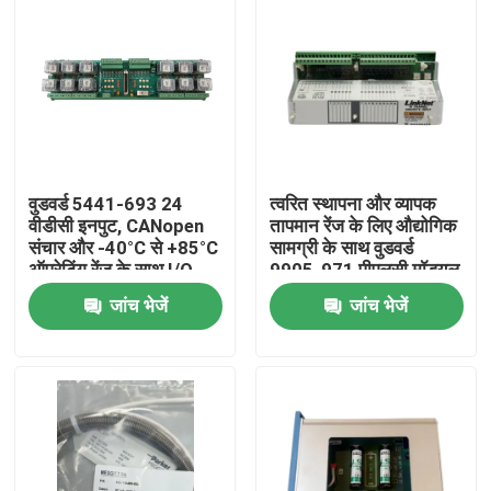
वुडवर्ड 5441-693 24
त्वरित स्थापना और व्यापक
वीडीसी इनपुट, CANopen
तापमान रेंज के लिए औद्योगिक
संचार और -40°C से +85°C
सामग्री के साथ वुडवर्ड
ऑपरेटिंग रेंज के साथ I/O
9905-971 पीएलसी मॉड्यूल
मॉड्यूल
जांच भेजें
जांच भेजें
घर
उत्पाद
वीडियो