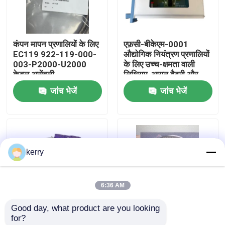
हमारे बारे में
कंपन मापन प्रणालियों के लिए
एफ़सी-बीकेएम-0001
EC119 922-119-000-
औद्योगिक नियंत्रण प्रणालियों
कारखाना भ्रमण
003-P2000-U2000
के लिए उच्च-क्षमता वाली
केबल असेंबली
लिथियम-आयन बैटरी और
मैकेनिकल की स्विच के साथ
जांच भेजें
जांच भेजें
गुणवत्ता नियंत्रण
बैटरी और की स्विच मॉड्यूल
हमसे संपर्क करें
kerry
ब्लॉग
6:36 AM
एक उद्धरण का अनुरोध करें
Good day, what product are you looking 
for?
एबीबी 800xa
CA202 144-202-000-
CE311 444-311-000-