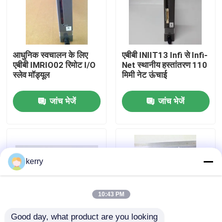
हमारे बारे में
आधुनिक स्वचालन के लिए
एबीबी INIIT13 Infi से Infi-
कारखाना भ्रमण
एबीबी IMRIO02 रिमोट I/O
Net स्थानीय हस्तांतरण 110
स्लेव मॉड्यूल
मिमी नेट ऊंचाई
गुणवत्ता नियंत्रण
जांच भेजें
जांच भेजें
हमसे संपर्क करें
ब्लॉग
kerry
एक उद्धरण का अनुरोध करें
10:43 PM
एबीबी 800xa
Good day, what product are you looking 