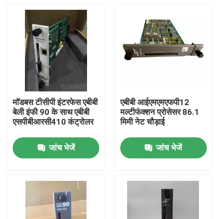
मॉडबस टीसीपी इंटरफेस एबीबी
एबीबी आईएमएमएफपी12
बेली इंफी 90 के साथ एबीबी
मल्टीफंक्शन प्रोसेसर 86.1
एसपीबीआरसी410 कंट्रोलर
मिमी नेट चौड़ाई
जांच भेजें
जांच भेजें
घर
उत्पाद
वीडियो