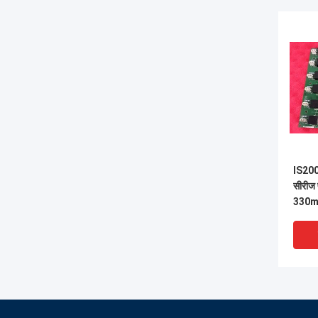
IS200
सीरीज 
330mm
हाइड्र
बैटरी 