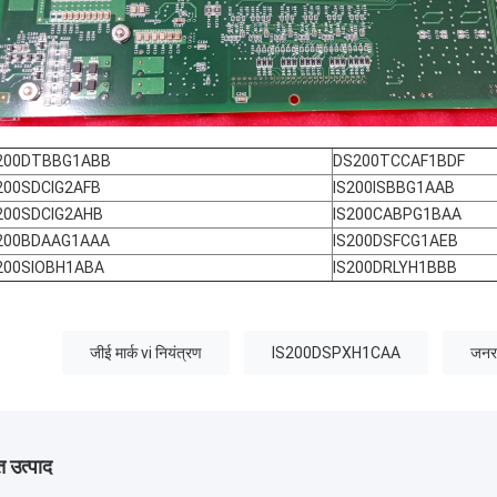
200DTBBG1ABB
DS200TCCAF1BDF
200SDCIG2AFB
IS200ISBBG1AAB
200SDCIG2AHB
IS200CABPG1BAA
200BDAAG1AAA
IS200DSFCG1AEB
200SIOBH1ABA
IS200DRLYH1BBB
जीई मार्क vi नियंत्रण
IS200DSPXH1CAA
जनरल
 उत्पाद