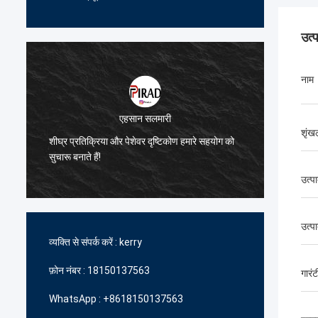
उत्
नाम
एहसान सलमारी
शृंख
े
शीघ्र प्रतिक्रिया और पेशेवर दृष्टिकोण हमारे सहयोग को
हमें उच्
सुचारू बनाते हैं!
में आपकी
उत्प
उत्पा
व्यक्ति से संपर्क करें :
kerry
फ़ोन नंबर :
18150137563
गारंट
WhatsApp :
+8618150137563