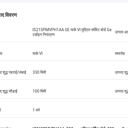
पाद विवरण
IS215PMVPH1AA GE मार्क VI मुद्रित सर्किट बोर्ड Ge
उत्पाद 
टर्बाइन नियंत्रण
ब्रूनो नासिमेंटो
ला
मार्क VI
समारोह
च गुणवत्ता वाले और किफायती उत्पाद उपलब्ध कराने
 निरंतर सहायता और समर्थन के लिए धन्यवाद।
ाद शुद्ध गहराई/लंबाई
330 मिमी
उत्पाद शु
द शुद्ध चौड़ाई
100 मिमी
उत्पाद शु
ी
1 वर्ष