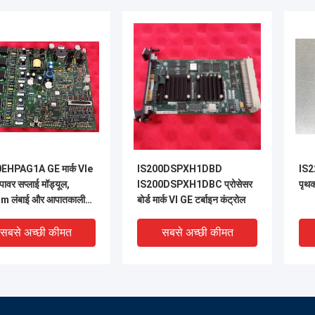
EHPAG1A GE मार्क VIe
IS200DSPXH1DBD
IS2
पावर सप्लाई मॉड्यूल,
IS200DSPXH1DBC प्रोसेसर
पृथक
 लंबाई और आपातकालीन
बोर्ड मार्क VI GE टर्बाइन कंट्रोल
ोलिक पावर सप्लाई के लिए
बैकअप के साथ
सबसे अच्छी कीमत
सबसे अच्छी कीमत