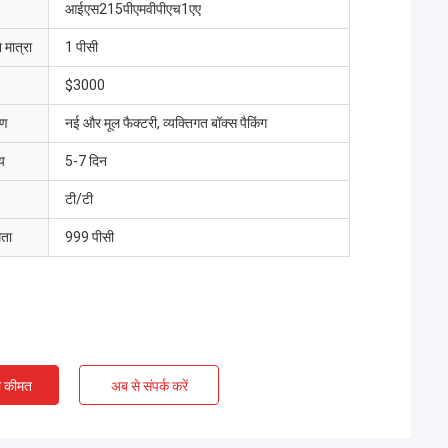
आईएस215पीएमवीपीएच1एए
 मात्रा
1 पीसी
$3000
रण
नई और मूल फैक्टरी, व्यक्तिगत बॉक्स पैकिंग
य
5-7 दिन
टी/टी
मता
999 पीसी
ी कीमत
अब से संपर्क करें