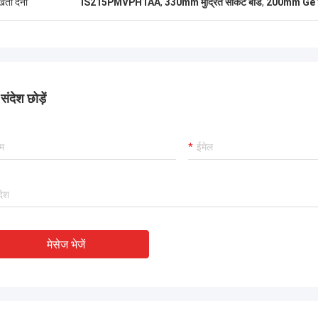
ुखता देना
IS215PMVPH1AA
,
330mm मुद्रित सर्किट बोर्ड
,
200mm Ge टर्
ंदेश छोड़ें
मेसेज भेजें