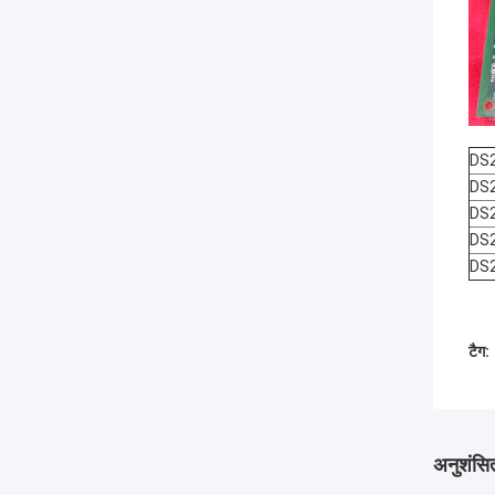
DS
DS
DS
DS
DS
टैग:
अनुशंसित