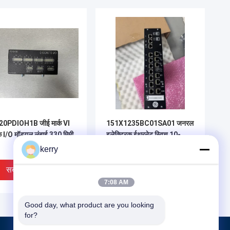
20PDIOH1B जीई मार्क VI
151X1235BC01SA01 जनरल
 I/O मॉड्यूल लंबाई 330 मिमी
इलेक्ट्रिक ईथरनेट स्विच 10-
स्लॉट
kerry
सबसे अच्छी कीमत
सबसे अच्छी कीमत
7:08 AM
Good day, what product are you looking 
for?