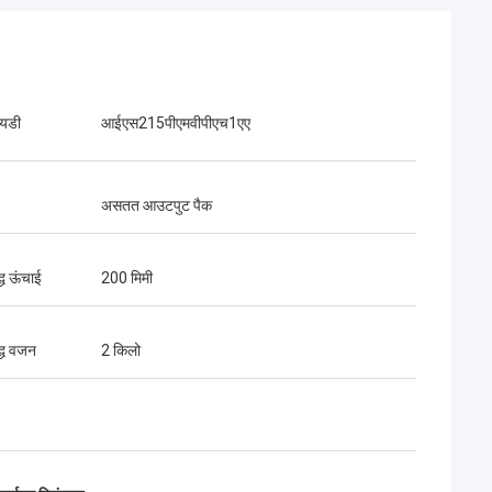
आयडी
आईएस215पीएमवीपीएच1एए
असतत आउटपुट पैक
द्ध ऊंचाई
200 मिमी
द्ध वजन
2 किलो