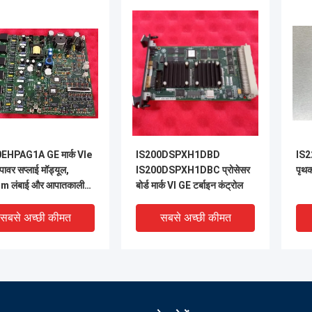
EHPAG1A GE मार्क VIe
IS200DSPXH1DBD
IS2
पावर सप्लाई मॉड्यूल,
IS200DSPXH1DBC प्रोसेसर
पृथक
 लंबाई और आपातकालीन
बोर्ड मार्क VI GE टर्बाइन कंट्रोल
ोलिक पावर सप्लाई के लिए
बैकअप के साथ
सबसे अच्छी कीमत
सबसे अच्छी कीमत