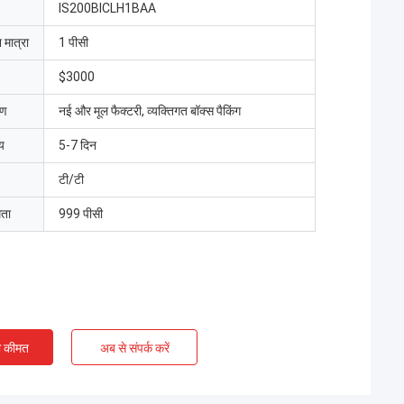
IS200BICLH1BAA
 मात्रा
1 पीसी
$3000
रण
नई और मूल फैक्टरी, व्यक्तिगत बॉक्स पैकिंग
य
5-7 दिन
टी/टी
मता
999 पीसी
ी कीमत
अब से संपर्क करें