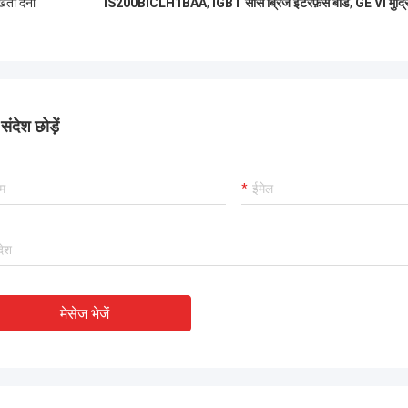
ुखता देना
IS200BICLH1BAA
,
IGBT सोर्स ब्रिज इंटरफ़ेस बोर्ड
,
GE VI मुद्रि
ंदेश छोड़ें
मेसेज भेजें