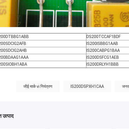
200DTBBG1ABB
DS200TCCAF1BDF
200SDCIG2AFB
IS200ISBBG1AAB
200SDCIG2AHB
IS200CABPG1BAA
200BDAAG1AAA
IS200DSFCG1AEB
200SIOBH1ABA
IS200DRLYH1BBB
जीई मार्क vi नियंत्रण
IS200DSPXH1CAA
जनरल
 उत्पाद