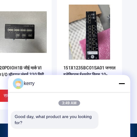
20PDIOH1B जीई मार्क VI
151X1235BC01SA01 जनरल
 I/O मॉड्यूल लंबाई 330 मिमी
इलेक्ट्रिक ईथरनेट स्विच 10-
स्लॉट
kerry
सबसे अच्छी कीमत
सबसे अच्छी कीमत
3:49 AM
Good day, what product are you looking 
for?