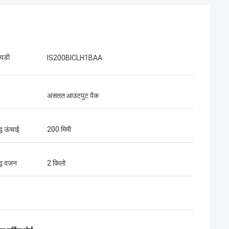
आयडी
IS200BICLH1BAA
असतत आउटपुट पैक
द्ध ऊंचाई
200 मिमी
द्ध वजन
2 किलो