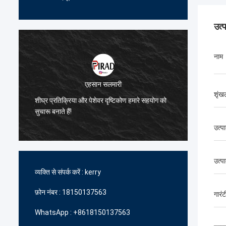
उत्
नाम
एहसान सलमारी
शृंख
े
शीघ्र प्रतिक्रिया और पेशेवर दृष्टिकोण हमारे सहयोग को
हमें उच्
सुचारू बनाते हैं!
में आपकी
उत्प
उत्पा
व्यक्ति से संपर्क करें :
kerry
फ़ोन नंबर :
18150137563
गारंट
WhatsApp :
+8618150137563