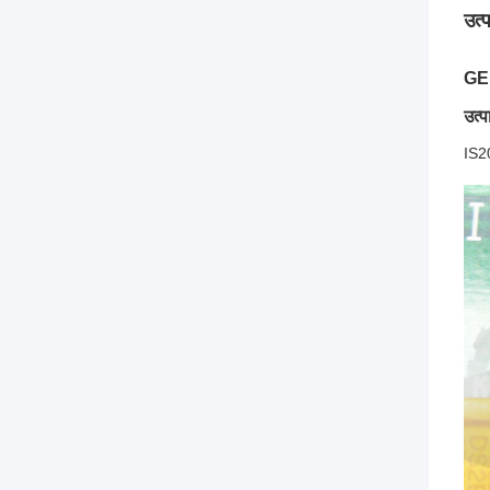
उत्
GE 
उत्
IS20