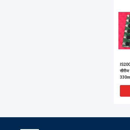
IS200
सीरीज 
330mm
हाइड्र
बैटरी 