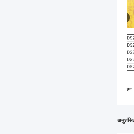
DS
DS
DS
DS
DS
टैग:
अनुशंसित