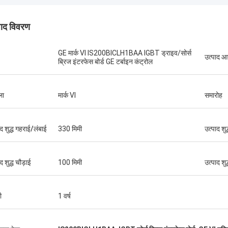
पाद विवरण
GE मार्क VI IS200BICLH1BAA IGBT ड्राइव/सोर्स
उत्पाद 
ब्रिज इंटरफेस बोर्ड GE टर्बाइन कंट्रोल
ब्रूनो नासिमेंटो
ला
मार्क VI
समारोह
च गुणवत्ता वाले और किफायती उत्पाद उपलब्ध कराने
 निरंतर सहायता और समर्थन के लिए धन्यवाद।
ाद शुद्ध गहराई/लंबाई
330 मिमी
उत्पाद शु
द शुद्ध चौड़ाई
100 मिमी
उत्पाद शु
ी
1 वर्ष