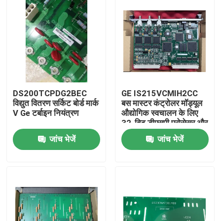
DS200TCPDG2BEC
GE IS215VCMIH2CC
विद्युत वितरण सर्किट बोर्ड मार्क
बस मास्टर कंट्रोलर मॉड्यूल
V Ge टर्बाइन नियंत्रण
औद्योगिक स्वचालन के लिए
32-बिट डीएसपी प्रोसेसर और
आईओनेट ईथरनेट पोर्ट के
जांच भेजें
जांच भेजें
साथ
घर
उत्पाद
वीडियो