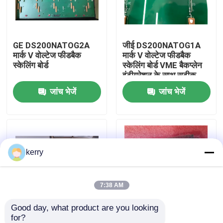
हमारे बारे में
GE DS200NATOG2A
जीई DS200NATOG1A
मार्क V वोल्टेज फीडबैक
मार्क V वोल्टेज फीडबैक
कारखाना भ्रमण
स्केलिंग बोर्ड
स्केलिंग बोर्ड VME बैकप्लेन
इंटीग्रेशन के साथ सटीक
एसी/डीसी वोल्टेज एटेन्यूएशन
जांच भेजें
जांच भेजें
गुणवत्ता नियंत्रण
के लिए
हमसे संपर्क करें
kerry
ब्लॉग
एक उद्धरण का अनुरोध करें
7:38 AM
Good day, what product are you looking 
एबीबी 800xa
for?
GE Mark VIe
जीई