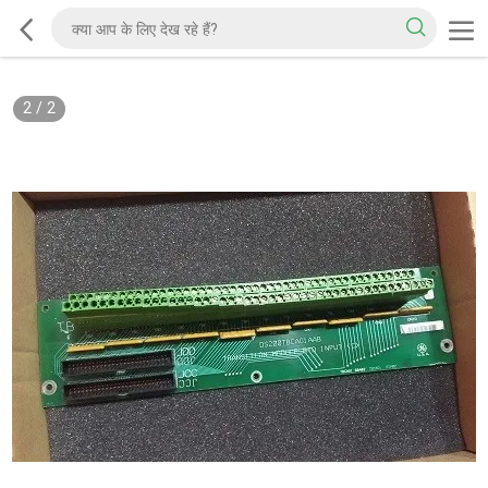
2
/
2