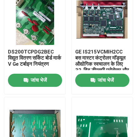
DS200TCPDG2BEC
GE IS215VCMIH2CC
विद्युत वितरण सर्किट बोर्ड मार्क
बस मास्टर कंट्रोलर मॉड्यूल
V Ge टर्बाइन नियंत्रण
औद्योगिक स्वचालन के लिए
32-बिट डीएसपी प्रोसेसर और
आईओनेट ईथरनेट पोर्ट के
जांच भेजें
जांच भेजें
साथ
घर
उत्पाद
वीडियो