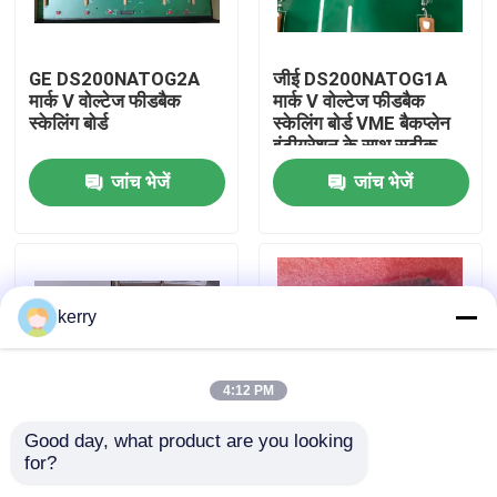
हमारे बारे में
GE DS200NATOG2A
जीई DS200NATOG1A
मार्क V वोल्टेज फीडबैक
मार्क V वोल्टेज फीडबैक
स्केलिंग बोर्ड
स्केलिंग बोर्ड VME बैकप्लेन
कारखाना भ्रमण
इंटीग्रेशन के साथ सटीक
एसी/डीसी वोल्टेज एटेन्यूएशन
जांच भेजें
जांच भेजें
के लिए
गुणवत्ता नियंत्रण
हमसे संपर्क करें
kerry
ब्लॉग
4:12 PM
एक उद्धरण का अनुरोध करें
Good day, what product are you looking 
for?
GE Mark VIe
जीई
एबीबी 800xa
IS215UCCAM03A
आईएस200एसटीएआईएच2ए