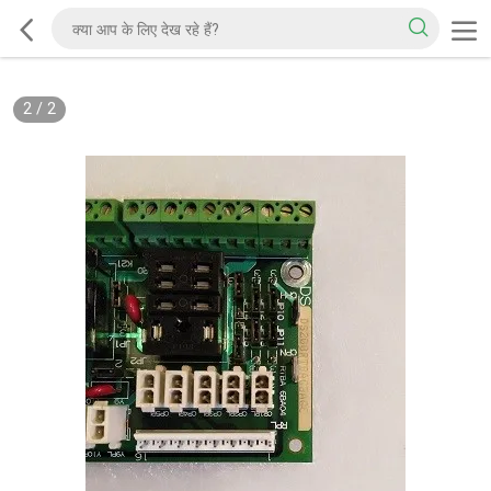
2
/
2