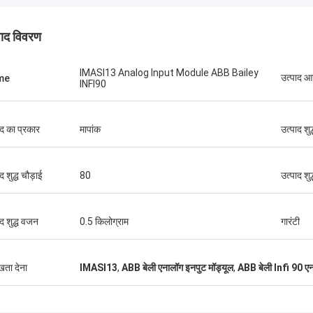
पाद विवरण
IMASI13 Analog Input Module ABB Bailey
उत्पाद 
me
INFI90
ब्रूनो नासिमेंटो
ाद का प्रकार
मापांक
उत्पाद शु
च गुणवत्ता वाले और किफायती उत्पाद उपलब्ध कराने
 निरंतर सहायता और समर्थन के लिए धन्यवाद।
द शुद्ध चौड़ाई
80
उत्पाद शु
ाद शुद्ध वजन
0.5 किलोग्राम
गारंटी
ुखता देना
IMASI13
,
ABB बेली एनालॉग इनपुट मॉड्यूल
,
ABB बेली Infi 90 एन