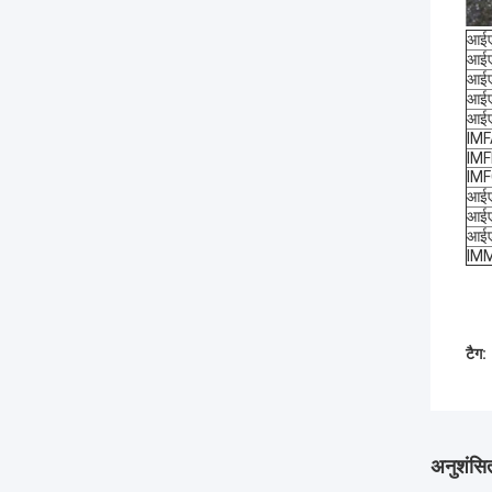
आई
आई
आई
आई
आई
IMF
IM
IM
आईए
आईए
आई
IM
टैग:
अनुशंसित