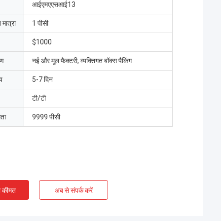
आईएमएएसआई13
 मात्रा
1 पीसी
$1000
रण
नई और मूल फैक्टरी, व्यक्तिगत बॉक्स पैकिंग
य
5-7 दिन
टी/टी
मता
9999 पीसी
ी कीमत
अब से संपर्क करें