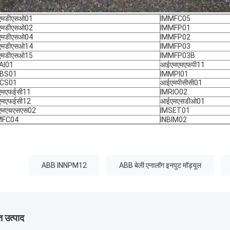
एमडीएसओ01
IMMFC05
एमडीएसओ02
IMMFP01
एमडीएसओ04
IMMFP02
एमडीएसओ14
IMMFP03
एमडीएसओ15
IMMFP03B
AI01
आईएमएमएफपी11
FBS01
IMMPI01
FCS01
आईएमपीसीसी01
मएफईसी11
IMRIO02
मएफईसी12
आईएमएसडीओ01
एमएचएसएस02
IMSET01
MFC04
INBIM02
ABB INNPM12
ABB बेली एनालॉग इनपुट मॉड्यूल
 उत्पाद