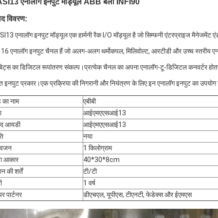
SI13 एनालॉग इनपुट मॉड्यूल ABB बेली INFI90
पाद विवरण:
I13 एनालॉग इनपुट मॉड्यूल एक हार्मनी रैक I/O मॉड्यूल है जो सिम्फनी एंटरप्राइज मैनेजमेंट एं
ं 16 एनालॉग इनपुट चैनल हैं जो अलग-अलग थर्मोकपल, मिलिवोल्ट, आरटीडी और उच्च स्तरीय एना
िट्स का डिजिटल रूपांतरण संकल्प।प्रत्येक चैनल का अपना एनालॉग-टू-डिजिटल कनवर्टर होता है 
ित इनपुट प्रकार।एक प्रक्रिया की निगरानी और नियंत्रण के लिए इन एनालॉग इनपुट का उपयोग नि
ंड का नाम
एबीबी
ा
आईएमएएसआई13
पाद आयडी
आईएमएएसआई13
ति
नया
 वजन
1 किलोग्राम
ंग आकार
40*30*8cm
न की शर्तें
टी/टी
ी
1 वर्ष
यर पार्टनर
डीएचएल, यूपीएस, टीएनटी, फेडेक्स और ईएमएस