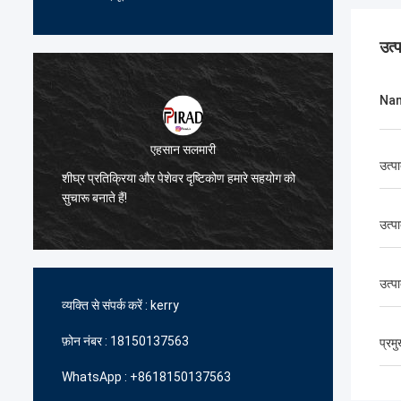
उत्
Na
एहसान सलमारी
उत्प
े
शीघ्र प्रतिक्रिया और पेशेवर दृष्टिकोण हमारे सहयोग को
हमें उच्
सुचारू बनाते हैं!
में आपकी
उत्पा
उत्प
व्यक्ति से संपर्क करें :
kerry
फ़ोन नंबर :
18150137563
प्रम
WhatsApp :
+8618150137563