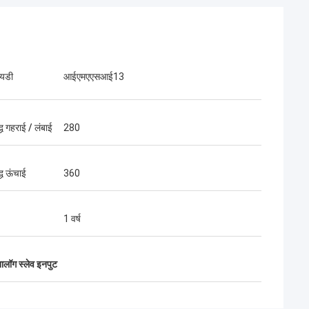
आयडी
आईएमएएसआई13
द्ध गहराई / लंबाई
280
द्ध ऊंचाई
360
1 वर्ष
ालॉग स्लेव इनपुट