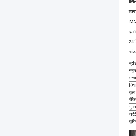
IMA
उत्
IMAS
इसमे
24 ब
वांछ
ब्रा
नमून
उत्
स्थि
कुल
पैकि
भुगता
गारंट
कूरि