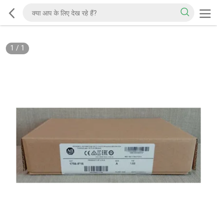
1
/
1