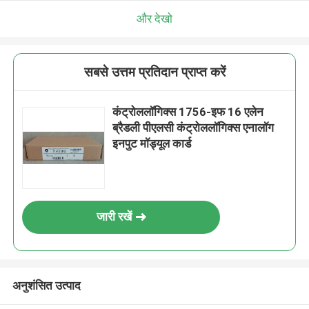
और देखो
सबसे उत्तम प्रतिदान प्राप्त करें
कंट्रोललॉगिक्स 1756-इफ 16 एलेन
ब्रैडली पीएलसी कंट्रोललॉगिक्स एनालॉग
इनपुट मॉड्यूल कार्ड
जारी रखें
अनुशंसित उत्पाद