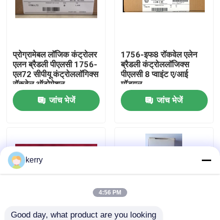
हमारे बारे में
प्रोग्रामेबल लॉजिक कंट्रोलर
1756-इफ8 रॉकवेल एलेन
कारखाना भ्रमण
एलन ब्रैडली पीएलसी 1756-
ब्रैडली कंट्रोललॉजिक्स
एल72 सीपीयू कंट्रोललॉगिक्स
पीएलसी 8 प्वाइंट ए/आई
रॉकवेल ऑटोमेशन
मॉड्यूल
गुणवत्ता नियंत्रण
जांच भेजें
जांच भेजें
हमसे संपर्क करें
ब्लॉग
kerry
एक उद्धरण का अनुरोध करें
4:56 PM
एबीबी 800xa
Good day, what product are you looking 