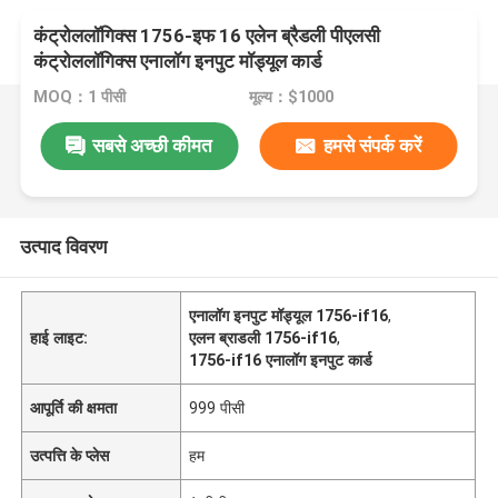
कंट्रोललॉगिक्स 1756-इफ 16 एलेन ब्रैडली पीएलसी
कंट्रोललॉगिक्स एनालॉग इनपुट मॉड्यूल कार्ड
MOQ：1 पीसी
मूल्य：$1000
सबसे अच्छी कीमत
हमसे संपर्क करें
उत्पाद विवरण
एनालॉग इनपुट मॉड्यूल 1756-if16
,
हाई लाइट:
एलन ब्राडली 1756-if16
,
1756-if16 एनालॉग इनपुट कार्ड
आपूर्ति की क्षमता
999 पीसी
उत्पत्ति के प्लेस
हम