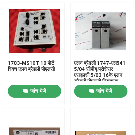
1783-MS10T 10 पोर्ट
एलन ब्रैडली 1747-एल541
स्विच एलन ब्रैडली पीएलसी
5/04 सीपीयू प्रोसेसर
एसएलसी 5/03 16के एलन
ब्रैडली पीएलसी नियंत्रक
जांच भेजें
जांच भेजें
घर
उत्पाद
वीडियो