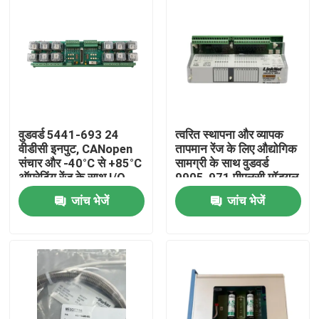
वुडवर्ड 5441-693 24
त्वरित स्थापना और व्यापक
वीडीसी इनपुट, CANopen
तापमान रेंज के लिए औद्योगिक
संचार और -40°C से +85°C
सामग्री के साथ वुडवर्ड
ऑपरेटिंग रेंज के साथ I/O
9905-971 पीएलसी मॉड्यूल
मॉड्यूल
जांच भेजें
जांच भेजें
घर
उत्पाद
वीडियो