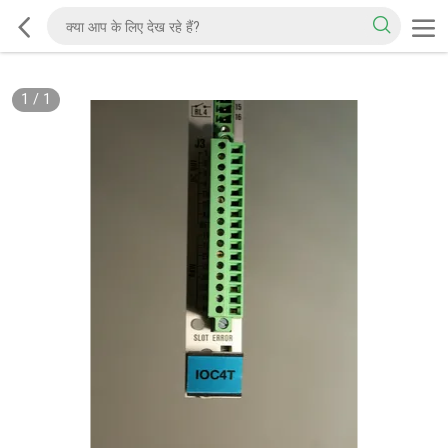
1
/
1