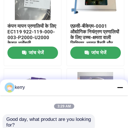
हमारे बारे में
कंपन मापन प्रणालियों के लिए
एफ़सी-बीकेएम-0001
EC119 922-119-000-
औद्योगिक नियंत्रण प्रणालियों
कारखाना भ्रमण
003-P2000-U2000
के लिए उच्च-क्षमता वाली
केबल असेंबली
लिथियम-आयन बैटरी और
मैकेनिकल की स्विच के साथ
जांच भेजें
जांच भेजें
गुणवत्ता नियंत्रण
बैटरी और की स्विच मॉड्यूल
हमसे संपर्क करें
kerry
ब्लॉग
एक उद्धरण का अनुरोध करें
3:29 AM
Good day, what product are you looking 
एबीबी 800xa
for?
CA202 144-202-000-
CE311 444-311-000-