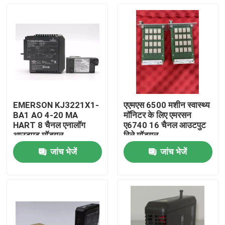
EMERSON KJ3221X1-
एएमएस 6500 मशीन स्वास्थ्य
BA1 AO 4-20 MA
मॉनिटर के लिए एमरसन
HART 8 चैनल एनालॉग
ए6740 16 चैनल आउटपुट
आउटपुट मॉड्यूल
रिले मॉड्यूल
जांच भेजें
जांच भेजें
घर
उत्पाद
वीडियो