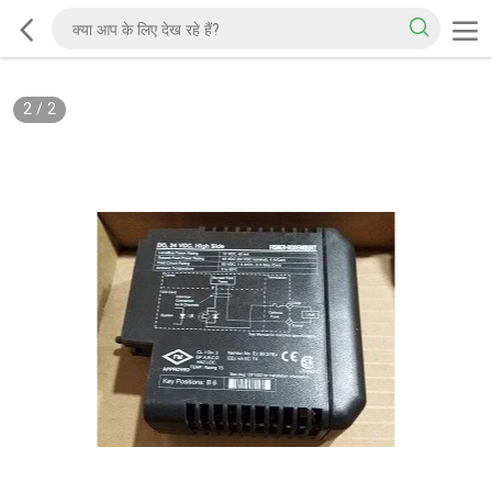
2
/
2