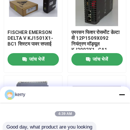
हमारे बारे में
FISCHER EMERSON
एमरसन फिशर रोसमोंट डेल्टा
कारखाना भ्रमण
DELTA V KJ1501X1-
वी 12P1509X092
BC1 सिस्टम पावर सप्लाई
नियंत्रण मॉड्यूल
KJ2002X1- CA1
गुणवत्ता नियंत्रण
जांच भेजें
जांच भेजें
हमसे संपर्क करें
ब्लॉग
kerry
एक उद्धरण का अनुरोध करें
4:39 AM
एबीबी 800xa
Good day, what product are you looking 