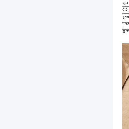
कुल
पैकि
भुगता
गारंट
कूरि