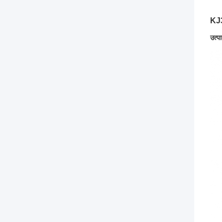
KJ3
उत्प