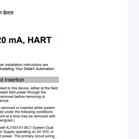
 डेल्टव