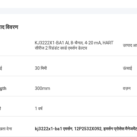
पाद विवरण
KJ3222X1-BA1 AI, 8-चैनल, 4-20 mA, HART
उत्पाद 
सीरीज 2 रिडंडंट कार्ड एमर्सन डेल्टव
ब्रूनो नासिमेंटो
च गुणवत्ता वाले और किफायती उत्पाद उपलब्ध कराने
 निरंतर सहायता और समर्थन के लिए धन्यवाद।
ाई
30 मिमी
ऊंचाई
gth
300mm
वज़न
ी
1 वर्ष
ुखता देना
kj3222x1-ba1 एमर्सन
,
12P2532X092
,
इमर्सन प्रोसेस मैनेजमें