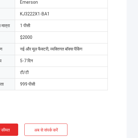
Emerson
KJ3222X1-BA1
 मात्रा
1 पीसी
$2000
रण
नई और मूल फैक्टरी, व्यक्तिगत बॉक्स पैकिंग
य
5-7 दिन
टी/टी
मता
999 पीसी
ी कीमत
अब से संपर्क करें