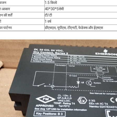
 वजन
1.5 किलो
ंग आकार
40*30*5सेमी
न की शर्तें
टी/टी
ी
1 वर्ष
यर पार्टनर
डीएचएल, यूपीएस, टीएनटी, फेडेक्स और ईएमएस