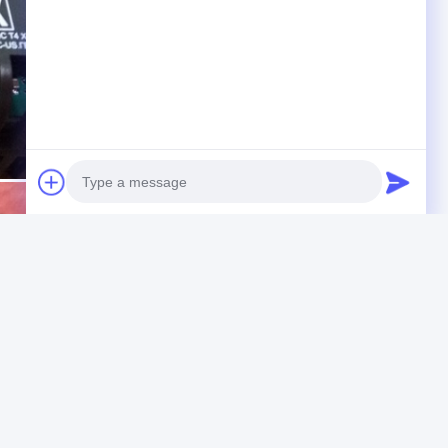
Photo
Video Call
Audio Call