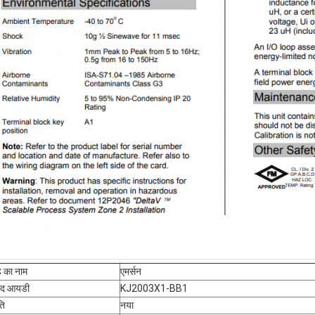
ंड का नाम
एमर्सन
पाद आयडी
KJ2003X1-BB1
ति
नया