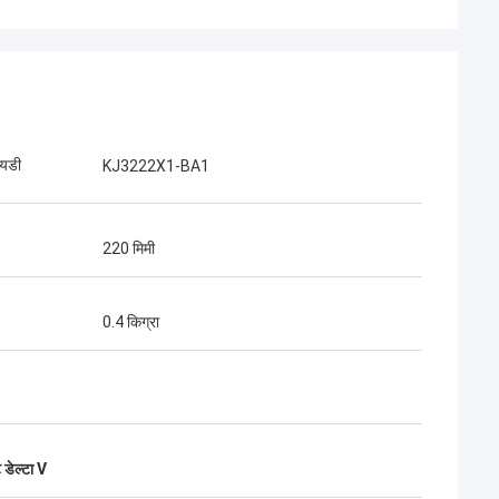
आयडी
KJ3222X1-BA1
220 मिमी
0.4 किग्रा
ट डेल्टा V