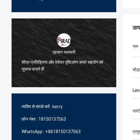
उत्
नाम
एहसान सलमारी
े
शीघ्र प्रतिक्रिया और पेशेवर दृष्टिकोण हमारे सहयोग को
हमें उच्
सुचारू बनाते हैं!
में आपकी
चौड़
Len
व्यक्ति से संपर्क करें :
kerry
गारंट
फ़ोन नंबर :
18150137563
WhatsApp :
+8618150137563
प्रम