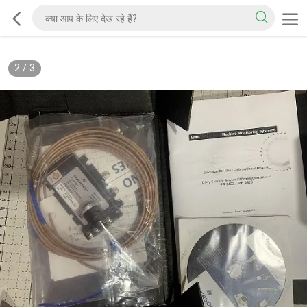
2
/
3