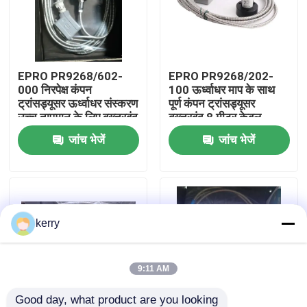
हमारे बारे में
EPRO PR9268/602-
EPRO PR9268/202-
कारखाना भ्रमण
000 निरपेक्ष कंपन
100 ऊर्ध्वाधर माप के साथ
ट्रांसड्यूसर ऊर्ध्वाधर संस्करण
पूर्ण कंपन ट्रांसड्यूसर
उच्च तापमान के लिए बख्तरबंद
बख्तरबंद 8 मीटर केबल
गुणवत्ता नियंत्रण
8 मीटर केबल के साथ
≤100°C संचालन के लिए
जांच भेजें
जांच भेजें
200°C तक
हमसे संपर्क करें
ब्लॉग
kerry
एक उद्धरण का अनुरोध करें
9:11 AM
एबीबी 800xa
Good day, what product are you looking 