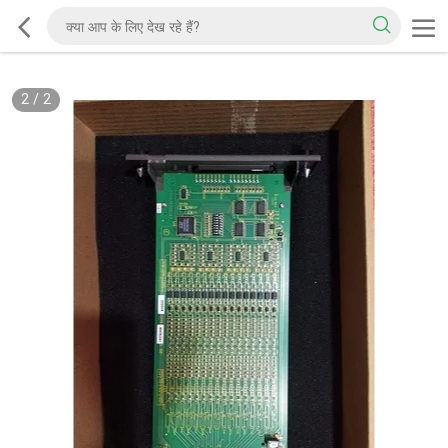
2
/
2