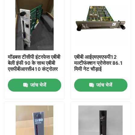
मॉडबस टीसीपी इंटरफेस एबीबी
एबीबी आईएमएमएफपी12
बेली इंफी 90 के साथ एबीबी
मल्टीफंक्शन प्रोसेसर 86.1
एसपीबीआरसी410 कंट्रोलर
मिमी नेट चौड़ाई
जांच भेजें
जांच भेजें
घर
उत्पाद
वीडियो