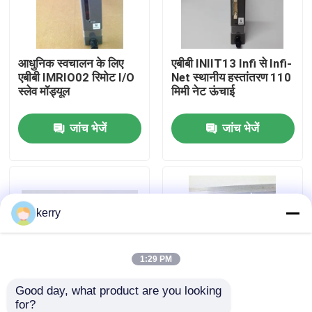
हमारे बारे में
आधुनिक स्वचालन के लिए
एबीबी INIIT13 Infi से Infi-
एबीबी IMRIO02 रिमोट I/O
Net स्थानीय हस्तांतरण 110
कारखाना भ्रमण
स्लेव मॉड्यूल
मिमी नेट ऊंचाई
जांच भेजें
जांच भेजें
गुणवत्ता नियंत्रण
हमसे संपर्क करें
kerry
ब्लॉग
एक उद्धरण का अनुरोध करें
1:29 PM
Good day, what product are you looking 
एबीबी 800xa
for?
ABB INNIS01 लूप इंटरफेस
आईएमडीएसआई22 एबीबी